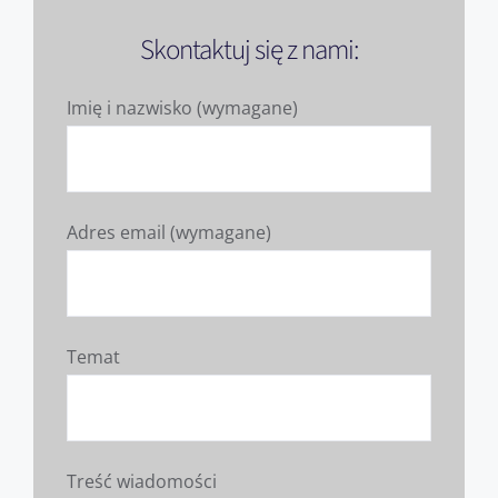
Skontaktuj się z nami:
Imię i nazwisko (wymagane)
Adres email (wymagane)
Temat
Treść wiadomości